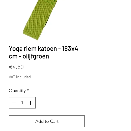
Yoga riem katoen - 183x4
cm - olijfgroen
Price
€4.50
VAT Included
Quantity
*
Add to Cart