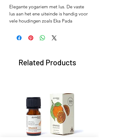
Elegante yogariem met lus. De vaste
lus aan het ene uiteinde is handig voor
vele houdingen zoals Eka Pada
Rajakapotasana (One-Legged King
Pigeon Pose). Verdiep uw stretches,
corrigeer uw alignment en vergroot uw
flexibiliteit.
Related Products